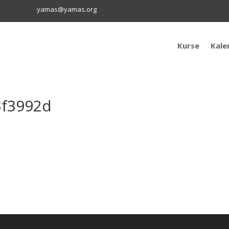
yamas@yamas.org
Kurse
Kale
3f3992d