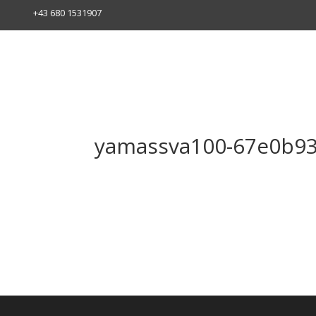
+43 680 1531907
yamassva100-67e0b9