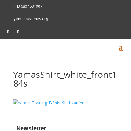
+43 680 1531907
yamas@yamas.org
YamasShirt_white_front1
84s
Newsletter